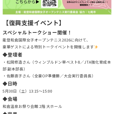
【復興支援イベント】
スペシャルトークショー開催！
能登和倉国際女子オープンテニス2026に向けて、
豪華ゲストによる特別トークイベントを開催します
◆
登壇者
・松岡修造さん（ウィンブルドン単ベスト8／JTA強化育成本
部 副本部長）
・佐藤直子さん（全豪OP準優勝／大会実行委員長）
◆
日時
5月30日（土）13:15〜15:00
◆会場
和倉温泉お祭り会館 2階 大ホール
◆定員